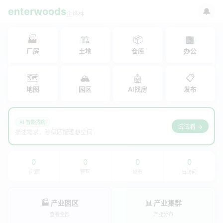
enterwoods
🔔
企烨林
🏭
🏗
📦
🏢
厂房
土地
仓库
办公
🗺
🏔
📋
🤖
地图
园区
AI找房
发布
AI 智能找房
试试看 →
描述需求，秒级匹配理想空间
0
0
0
0
房源
园区
城市
日访问
🏭 产业园区
📊 产业集群
查看全部
产业分布