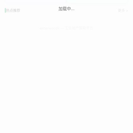
加载中...
热点推荐
更多 >
enterwoods — 工业地产智能平台