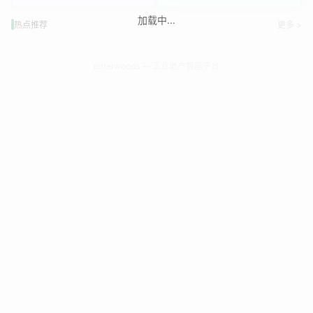
加载中...
热点推荐
更多 >
enterwoods — 工业地产智能平台