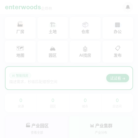
enterwoods
🔔
企烨林
🏭
🏗
📦
🏢
厂房
土地
仓库
办公
🗺
🏔
📋
🤖
地图
园区
AI找房
发布
AI 智能找房
试试看 →
描述需求，秒级匹配理想空间
0
0
0
0
房源
园区
城市
日访问
🏭 产业园区
📊 产业集群
查看全部
产业分布