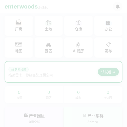
enterwoods
🔔
企烨林
🏭
🏗
📦
🏢
厂房
土地
仓库
办公
🗺
🏔
📋
🤖
地图
园区
AI找房
发布
AI 智能找房
试试看 →
描述需求，秒级匹配理想空间
0
0
0
0
房源
园区
城市
日访问
🏭 产业园区
📊 产业集群
查看全部
产业分布