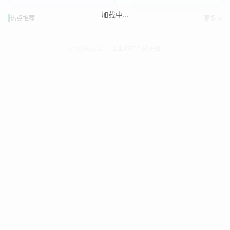
加载中...
热点推荐
更多 >
enterwoods — 工业地产智能平台