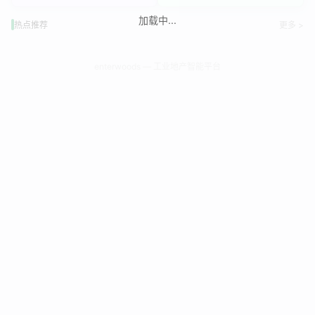
加载中...
热点推荐
更多 >
enterwoods — 工业地产智能平台