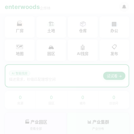
enterwoods
🔔
企烨林
🏭
🏗
📦
🏢
厂房
土地
仓库
办公
🗺
🏔
📋
🤖
地图
园区
AI找房
发布
AI 智能找房
试试看 →
描述需求，秒级匹配理想空间
0
0
0
0
房源
园区
城市
日访问
🏭 产业园区
📊 产业集群
查看全部
产业分布