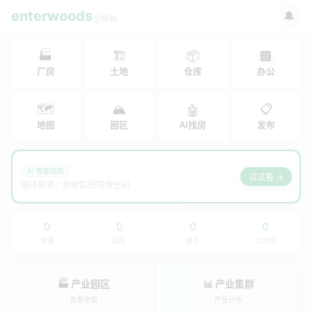
enterwoods
🔔
企烨林
🏭
🏗
📦
🏢
厂房
土地
仓库
办公
🗺
🏔
📋
🤖
地图
园区
AI找房
发布
AI 智能找房
试试看 →
描述需求，秒级匹配理想空间
0
0
0
0
房源
园区
城市
日访问
🏭 产业园区
📊 产业集群
查看全部
产业分布