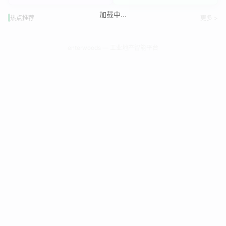
加载中...
热点推荐
更多 >
enterwoods — 工业地产智能平台