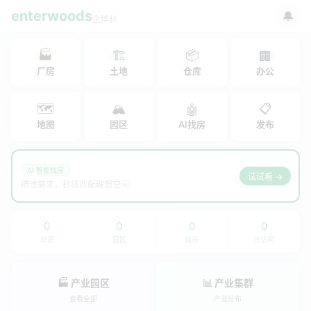
enterwoods
🔔
企烨林
🏭
🏗
📦
🏢
厂房
土地
仓库
办公
🗺
🏔
📋
🤖
地图
园区
AI找房
发布
AI 智能找房
试试看 →
描述需求，秒级匹配理想空间
0
0
0
0
房源
园区
城市
日访问
🏭 产业园区
📊 产业集群
查看全部
产业分布