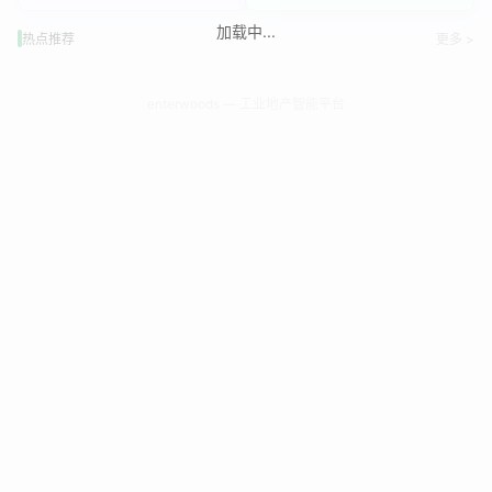
加载中...
热点推荐
更多 >
enterwoods — 工业地产智能平台