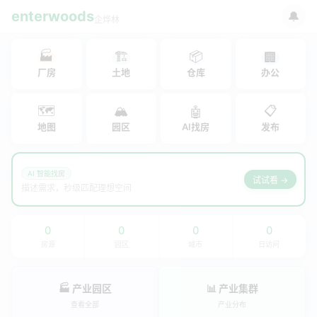
enterwoods
🔔
企烨林
🏭
🏗
📦
🏢
厂房
土地
仓库
办公
🗺
🏔
📋
🤖
地图
园区
AI找房
发布
AI 智能找房
试试看 →
描述需求，秒级匹配理想空间
0
0
0
0
房源
园区
城市
日访问
🏭 产业园区
📊 产业集群
查看全部
产业分布