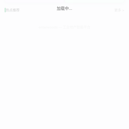
加载中...
热点推荐
更多 >
enterwoods — 工业地产智能平台