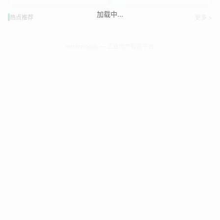
加载中...
热点推荐
更多 >
enterwoods — 工业地产智能平台