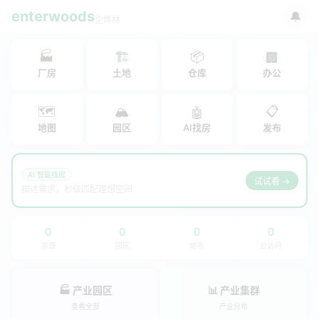
enterwoods
🔔
企烨林
🏭
🏗
📦
🏢
厂房
土地
仓库
办公
🗺
🏔
📋
🤖
地图
园区
AI找房
发布
AI 智能找房
试试看 →
描述需求，秒级匹配理想空间
0
0
0
0
房源
园区
城市
日访问
🏭 产业园区
📊 产业集群
查看全部
产业分布