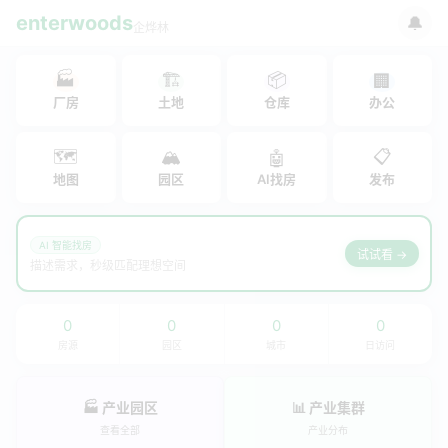
enterwoods
🔔
企烨林
🏭
🏗
📦
🏢
厂房
土地
仓库
办公
🗺
🏔
📋
🤖
地图
园区
AI找房
发布
AI 智能找房
试试看 →
描述需求，秒级匹配理想空间
0
0
0
0
房源
园区
城市
日访问
🏭 产业园区
📊 产业集群
查看全部
产业分布