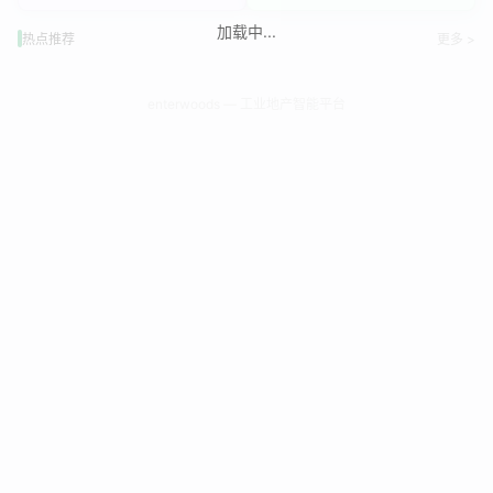
加载中...
热点推荐
更多 >
enterwoods — 工业地产智能平台