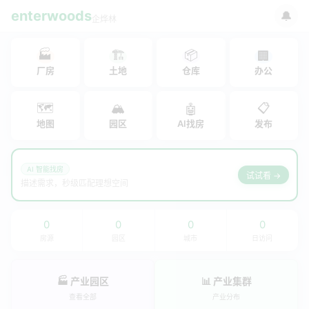
enterwoods
🔔
企烨林
🏭
🏗
📦
🏢
厂房
土地
仓库
办公
🗺
🏔
📋
🤖
地图
园区
AI找房
发布
AI 智能找房
试试看 →
描述需求，秒级匹配理想空间
0
0
0
0
房源
园区
城市
日访问
🏭 产业园区
📊 产业集群
查看全部
产业分布