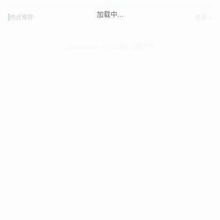
加载中...
热点推荐
更多 >
enterwoods — 工业地产智能平台