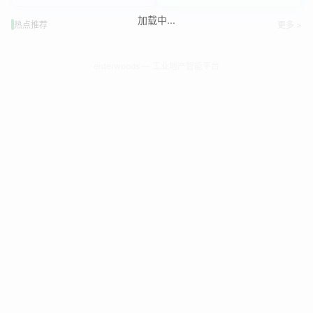
加载中...
热点推荐
更多 >
enterwoods — 工业地产智能平台