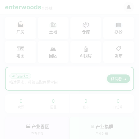
enterwoods
🔔
企烨林
🏭
🏗
📦
🏢
厂房
土地
仓库
办公
🗺
🏔
📋
🤖
地图
园区
AI找房
发布
AI 智能找房
试试看 →
描述需求，秒级匹配理想空间
0
0
0
0
房源
园区
城市
日访问
🏭 产业园区
📊 产业集群
查看全部
产业分布