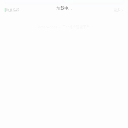
加载中...
热点推荐
更多 >
enterwoods — 工业地产智能平台