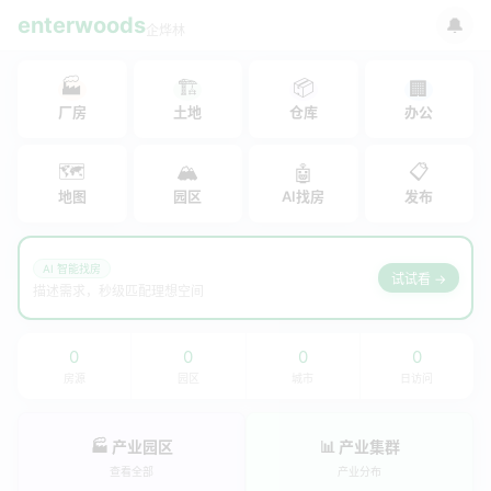
enterwoods
🔔
企烨林
🏭
🏗
📦
🏢
厂房
土地
仓库
办公
🗺
🏔
📋
🤖
地图
园区
AI找房
发布
AI 智能找房
试试看 →
描述需求，秒级匹配理想空间
0
0
0
0
房源
园区
城市
日访问
🏭 产业园区
📊 产业集群
查看全部
产业分布