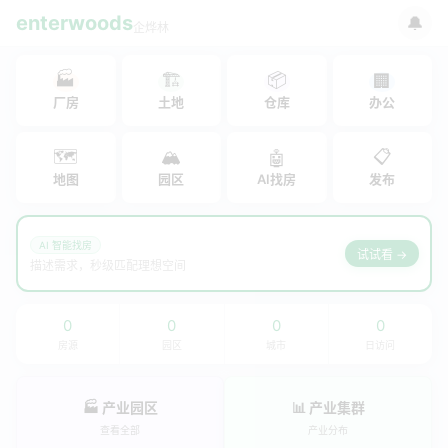
enterwoods
🔔
企烨林
🏭
🏗
📦
🏢
厂房
土地
仓库
办公
🗺
🏔
📋
🤖
地图
园区
AI找房
发布
AI 智能找房
试试看 →
描述需求，秒级匹配理想空间
0
0
0
0
房源
园区
城市
日访问
🏭 产业园区
📊 产业集群
查看全部
产业分布