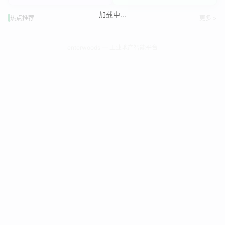
加载中...
热点推荐
更多 >
enterwoods — 工业地产智能平台