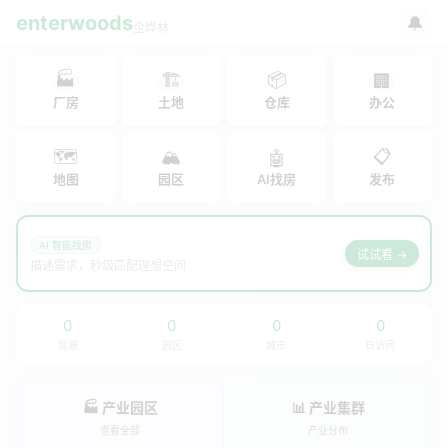
enterwoods
🔔
企烨林
🏭
🏗
📦
🏢
厂房
土地
仓库
办公
🗺
🏔
📋
🤖
地图
园区
AI找房
发布
AI 智能找房
试试看 →
描述需求，秒级匹配理想空间
0
0
0
0
房源
园区
城市
日访问
🏭 产业园区
📊 产业集群
查看全部
产业分布