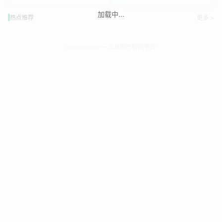
加载中...
热点推荐
更多 >
enterwoods — 工业地产智能平台