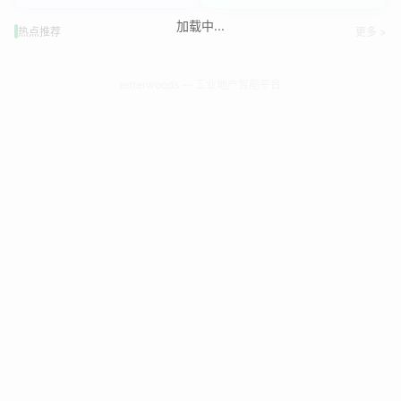
加载中...
热点推荐
更多 >
enterwoods — 工业地产智能平台