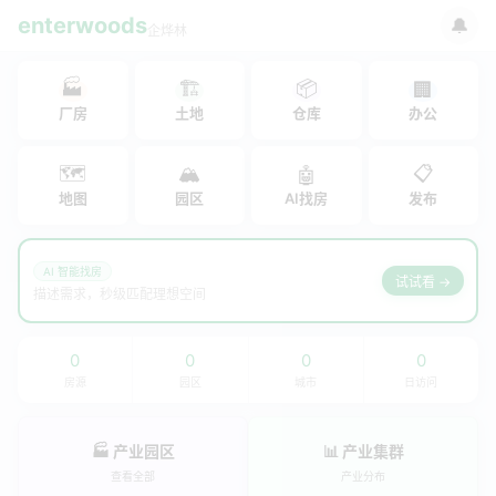
enterwoods
🔔
企烨林
🏭
🏗
📦
🏢
厂房
土地
仓库
办公
🗺
🏔
📋
🤖
地图
园区
AI找房
发布
AI 智能找房
试试看 →
描述需求，秒级匹配理想空间
0
0
0
0
房源
园区
城市
日访问
🏭 产业园区
📊 产业集群
查看全部
产业分布