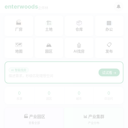
enterwoods
🔔
企烨林
🏭
🏗
📦
🏢
厂房
土地
仓库
办公
🗺
🏔
📋
🤖
地图
园区
AI找房
发布
AI 智能找房
试试看 →
描述需求，秒级匹配理想空间
0
0
0
0
房源
园区
城市
日访问
🏭 产业园区
📊 产业集群
查看全部
产业分布