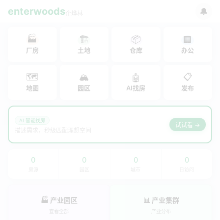
enterwoods
🔔
企烨林
🏭
🏗
📦
🏢
厂房
土地
仓库
办公
🗺
🏔
📋
🤖
地图
园区
AI找房
发布
AI 智能找房
试试看 →
描述需求，秒级匹配理想空间
0
0
0
0
房源
园区
城市
日访问
🏭 产业园区
📊 产业集群
查看全部
产业分布