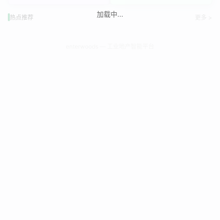
加载中...
热点推荐
更多 >
enterwoods — 工业地产智能平台