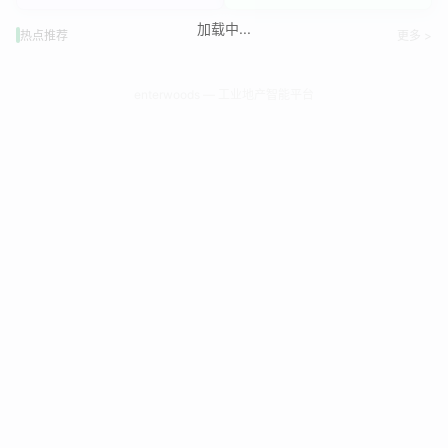
加载中...
热点推荐
更多 >
enterwoods — 工业地产智能平台