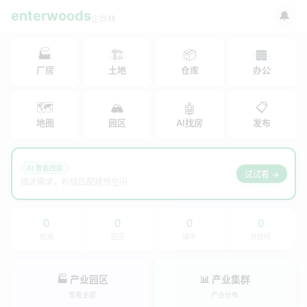
enterwoods
🔔
企烨林
🏭
🏗
📦
🏢
厂房
土地
仓库
办公
🗺
🏔
📋
🤖
地图
园区
AI找房
发布
AI 智能找房
试试看 →
描述需求，秒级匹配理想空间
0
0
0
0
房源
园区
城市
日访问
🏭 产业园区
📊 产业集群
查看全部
产业分布